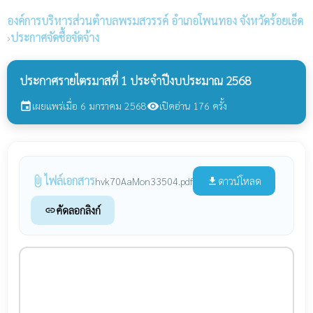
องค์การบริหารส่วนตำบลพรมสวรรค์
อำเภอโพนทอง จังหวัดร้อยเอ็ด
›
ประกาศจัดซื้อจัดจ้าง
ประกาศรายไตรมาสที่ 1 ประจำปีงบประมาณ 2568
เผยแพร่เมื่อ 6 มกราคม 2568
เปิดอ่าน 176 ครั้ง
event
visibility
ไฟล์เอกสาร
attach_file
ดาวน์โหลด
hvk70AaMon33504.pdf
file_download
คัดลอกลิงก์
link