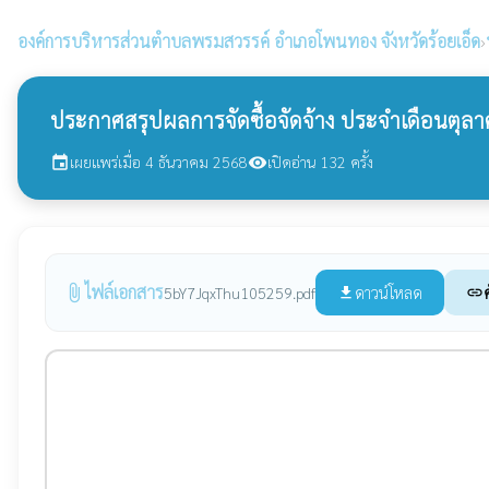
องค์การบริหารส่วนตำบลพรมสวรรค์
อำเภอโพนทอง จังหวัดร้อยเอ็ด
›
ประกาศสรุปผลการจัดซื้อจัดจ้าง ประจำเดือนตุลา
เผยแพร่เมื่อ 4 ธันวาคม 2568
เปิดอ่าน 132 ครั้ง
event
visibility
ไฟล์เอกสาร
attach_file
ดาวน์โหลด
5bY7JqxThu105259.pdf
file_download
link