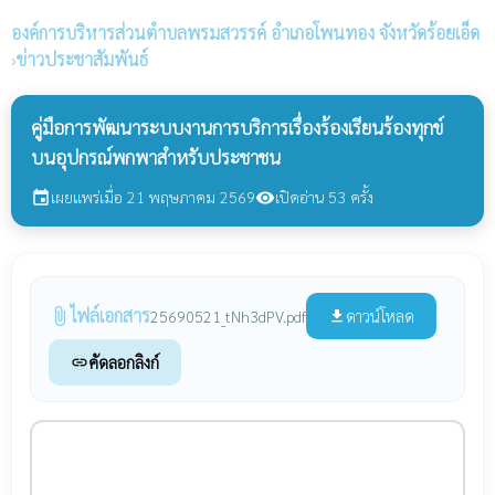
องค์การบริหารส่วนตำบลพรมสวรรค์
อำเภอโพนทอง จังหวัดร้อยเอ็ด
›
ข่าวประชาสัมพันธ์
คู่มือการพัฒนาระบบงานการบริการเรื่องร้องเรียนร้องทุกข์
บนอุปกรณ์พกพาสำหรับประชาชน
เผยแพร่เมื่อ 21 พฤษภาคม 2569
เปิดอ่าน 53 ครั้ง
event
visibility
ไฟล์เอกสาร
attach_file
ดาวน์โหลด
25690521_tNh3dPV.pdf
file_download
คัดลอกลิงก์
link